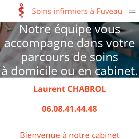
Passer
Soins infirmiers à Fuveau
au
contenu
Notre équipe vous
principal
accompagne dans votre
parcours de soins
à domicile ou en cabinet.
Laurent CHABROL
06.08.41.44.48
Bienvenue à notre cabinet